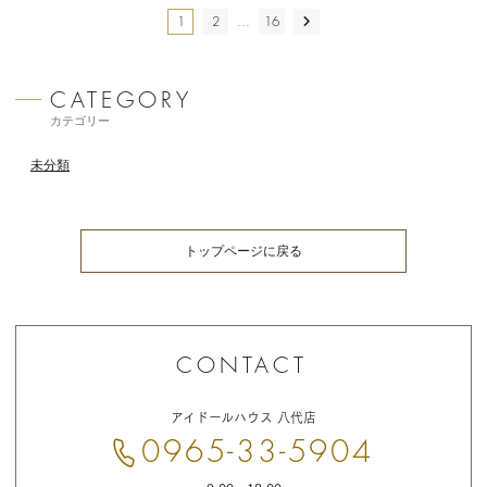
投
1
2
…
16
NEXT
稿
の
ペー
カテゴリー
ジ
送
未分類
り
トップページに戻る
お
問
アイドールハウス 八代店
い
合
0965-33-5904
わ
せ