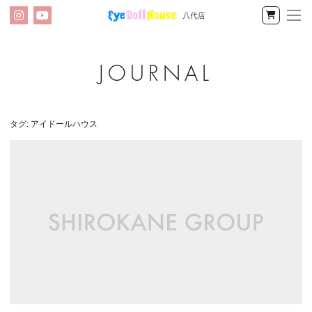
八代店
メ
Instagram
YouTube
公
ニ
式
オ
ン
ア
ラ
イ
イ
タグ:
アイドールハウス
ン
ドー
ショッ
プ
ル
ハ
ウ
ス
八
代