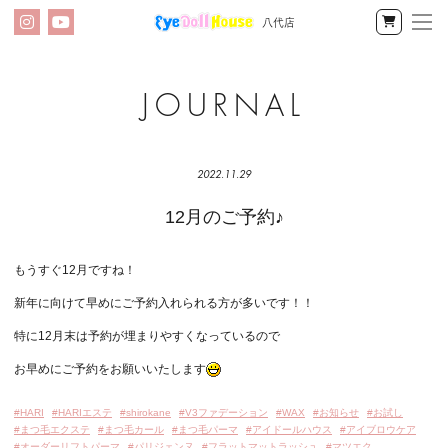
八代店
メ
Instagram
YouTube
公
ニ
式
オ
ン
ア
ラ
イ
イ
2022.11.29
ン
ドー
12月のご予約♪
ショッ
プ
ル
もうすぐ12月ですね！
ハ
新年に向けて早めにご予約入れられる方が多いです！！
ウ
特に12月末は予約が埋まりやすくなっているので
ス
お早めにご予約をお願いいたします
八
タ
HARI
HARIエステ
shirokane
V3ファデーション
WAX
お知らせ
お試し
代
グ:
まつ毛エクステ
まつ毛カール
まつ毛パーマ
アイドールハウス
アイブロウケア
オーダーリフトパーマ
パリジェンヌ
フラットマットラッシュ
マツエク