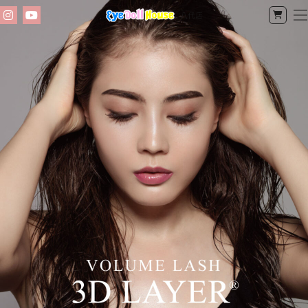
八代店
Instagram
YouTube
公
式
オ
ン
ラ
イ
ン
ショッ
プ