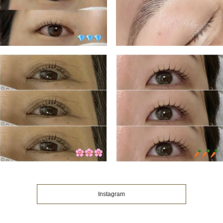
shirokanegrp
shirokanegrp
4月 8
3月 11
Instagram