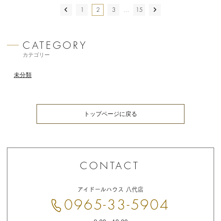
投
PREV
1
2
3
…
15
NEXT
稿
の
ペー
カテゴリー
ジ
送
未分類
り
トップページに戻る
お
問
アイドールハウス 八代店
い
合
0965-33-5904
わ
せ