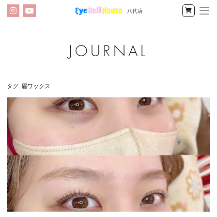
八代店
メ
Instagram
YouTube
公
ニ
式
オ
ン
ア
ラ
イ
イ
タグ:
眉ワックス
ン
ドー
ショッ
プ
ル
ハ
ウ
ス
八
代