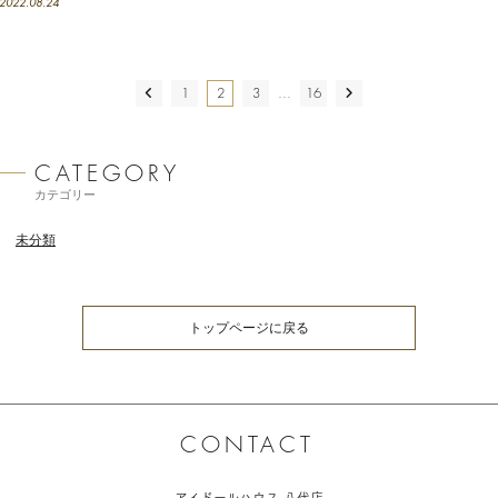
2022.08.24
投
PREV
1
2
3
…
16
NEXT
稿
の
ペー
カテゴリー
ジ
送
未分類
り
トップページに戻る
お
問
アイドールハウス 八代店
い