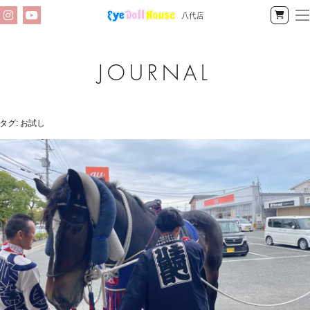
八代店
Instagram
YouTube
公
式
オ
ン
ア
ラ
イ
イ
タグ:
お試し
ン
ドー
ショッ
プ
ル
ハ
ウ
ス
八
代