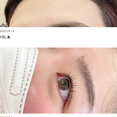
2022.09.14
HBL★