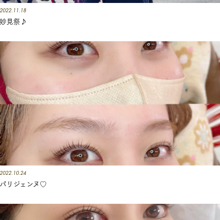
店
2022.11.18
妙見祭♪
ブ
ロ
グ
2022.10.24
パリジェンヌ♡