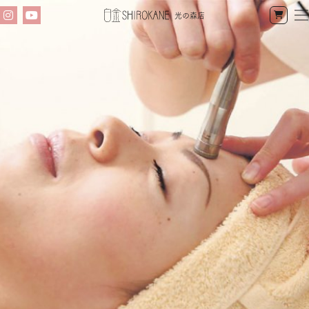
光の森店
Instagram
YouTube
公
式
オ
ン
ラ
イ
ン
ショッ
プ