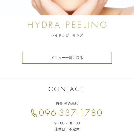
ハイドラピーリング
メニュー一覧に戻る
お
問
白金 光の森店
い
合
096-337-1780
わ
せ
9：00～18：00
店休日：不定休