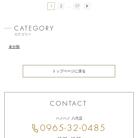
投
1
2
…
17
NEXT
稿
の
ペー
カテゴリー
ジ
送
未分類
り
トップページに戻る
お
問
ハノハノ 八代店
い
合
0965-32-0485
わ
せ