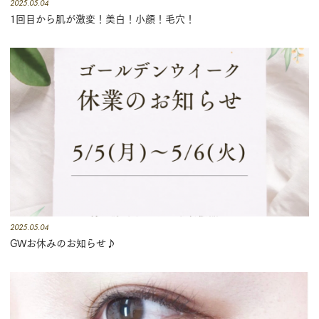
2025.05.04
グ
1回目から肌が激変！美白！小顔！毛穴！
2025.05.04
GWお休みのお知らせ♪