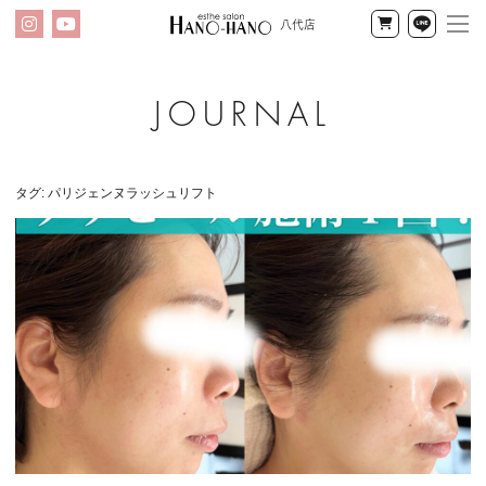
八代店
メ
Instagram
YouTube
公
LINE
ニ
式
オ
ン
ハ
ラ
イ
ノ
タグ:
パリジェンヌラッシュリフト
ン
ハ
ショッ
プ
ノ
八
代
店
ブ
ロ