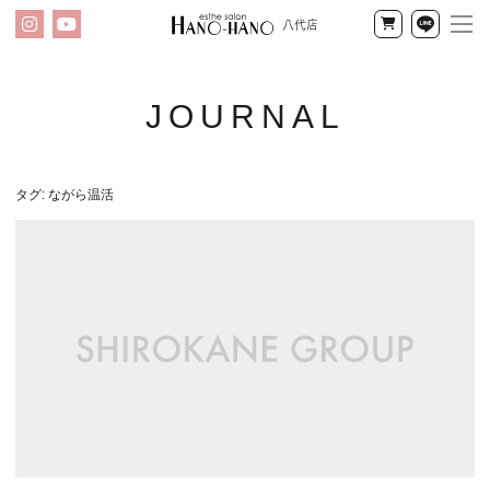
八代店
メ
Instagram
YouTube
公
LINE
ニ
式
オ
ン
ハ
ラ
イ
ノ
タグ:
ながら温活
ン
ハ
ショッ
プ
ノ
八
代
店
ブ
ロ