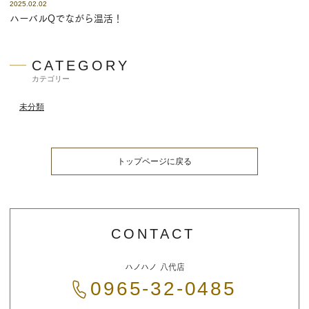
2025.02.02
グ
ハーバルQでながら温活！
カテゴリー
未分類
トップページに戻る
お
問
ハノハノ 八代店
い
合
0965-32-0485
わ
せ