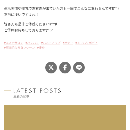
生活習慣や授乳で左右差が出ていた方も一回でこんなに変わるんです!(^^)
本当に凄いですよね！
皆さんも是非ご体感ください!(^^)!
ご予約お待ちしております(^^)/
タ
エステサロン
ハノハノ
バストアップ
ボディ
メリハリボディ
グ:
画期的な痩身マシーン
痩身
SHARE
LINE
Twitter
Facebook
最新の記事