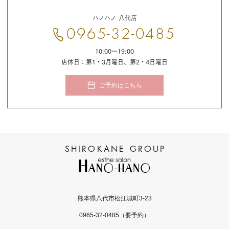
お
問
ハノハノ 八代店
い
合
0965-32-0485
わ
せ
10:00〜19:00
店休日：第1・3月曜日、第2・4日曜日
ご予約はこちら
熊本県八代市松江城町3-23
0965-32-0485
（要予約）