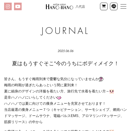
八代店
メ
Instagram
YouTube
公
LINE
ニ
式
オ
ン
ハ
ラ
イ
ノ
2025.06.06
ン
ハ
夏はもうすぐそこ”今のうちにボディメイク！
ショッ
プ
ノ
皆さん、もうすぐ梅雨到来で憂鬱な気分になっていませんか
八
梅雨の時期が過ぎたらあっという間に夏到来！
夏に細身のデザインの洋服を着たい方、旅行先で水着を着たい方～
代
是非ハノハノにいらしてください
ハノハノでは夏に向けての痩身メニューを充実させております！
店
当店厳選の痩身メニュー７つ（キャビテーション、サーモシェイプ、燃焼ハン
ブ
ドマッサージ、ドームサウナ、電磁パルスEMS、アロマリンパマッサージ、
筋膜リリース）の中から
ロ