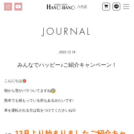
八代店
メ
Instagram
YouTube
公
LINE
ニ
式
オ
ン
ハ
ラ
イ
ノ
2022.12.18
ン
ハ
みんなでハッピー♪ご紹介キャンペーン！
ショッ
プ
ノ
こんにちは
八
朝から雪がパラついてますね
代
熊本でも積もっている所もあるみたいです❕
店
車を運転される方は気をつけてくださいね💦
ブ
ロ
12月より始まりましたご紹介キャ