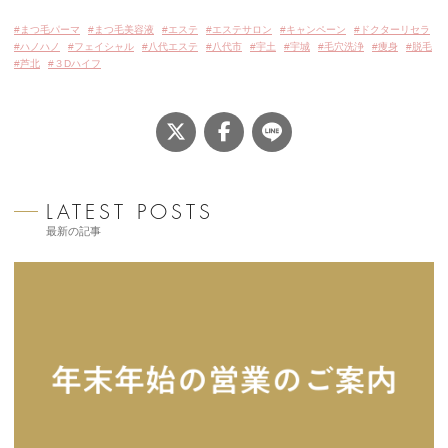
タ
まつ毛パーマ
まつ毛美容液
エステ
エステサロン
キャンペーン
ドクターリセラ
グ:
ハノハノ
フェイシャル
八代エステ
八代市
宇土
宇城
毛穴洗浄
痩身
脱毛
芦北
３Dハイフ
SHARE
LINE
Twitter
Facebook
最新の記事