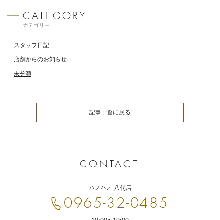
カテゴリー
スタッフ日記
店舗からのお知らせ
未分類
記事一覧に戻る
お
問
ハノハノ 八代店
い
合
0965-32-0485
わ
せ
10:00〜19:00