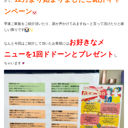
さて、
グ
ンペーン
早速ご家族をご紹介頂いたり、誰か声かけてみますね～と言って頂けたりと嬉
しい限りです
お好きなメ
なんと今回はご紹介して頂いたお客様には
ニューを1回ドドーンとプレゼント
し
ちゃいます